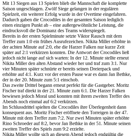
Mit 13 Siegen aus 13 Spielen blieb die Mannschaft die komplette
Saison ungeschlagen. Zwölf Siege gelangen in der regulären
Spielzeit, ein weiterer Erfolg wurde in der Overtime eingefahren.
Dadurch gaben die Crocodiles in der gesamten Saison lediglich
einen einzigen Punkt ab – eine außergewöhnliche Leistung, die
eindrucksvoll die Dominanz des Teams widerspiegelt.
Bereits in der ersten Spielminute setzte Viktor Rausch mit dem
Treffer zum 1:0 ein frühes Ausrufezeichen. Nikita Miller erhöhte in
der achten Minute auf 2:0, ehe die Harzer Falken nur kurze Zeit
später auf 2:1 verkürzen konnten. Die Antwort der Crocodiles ließ
jedoch nicht lange auf sich warten: In der 12. Minute stellte erneut
Nikita Miller den alten Abstand wieder her und traf zum 3:1. Nur
vier Minuten später schnürte er bereits seinen Dreierpack und
erhöhte auf 4:1. Kurz vor der ersten Pause war es dann Jan Bethke,
der in der 20. Minute zum 5:1 einschob.
Das zweite Drittel begann erneut perfekt für die Gastgeber. Moritz
Fischer traf direkt in der 21. Minute zum 6:1. Die Harzer Falken
bewiesen jedoch Moral und konnten mit ihrem zweiten Treffer des
Abends noch einmal auf 6:2 verkürzen.
Im Schlussdrittel spielten die Crocodiles ihre Überlegenheit dann
konsequent aus. Moritz Fischer eröffnete den Torreigen in der 47.
Minute mit dem Treffer zum 7:2. Nur zwei Minuten später erhöhte
Rino Schroeder auf 8:2, bevor Jan Bethke in der 51. Minute seinen
zweiten Treffer des Spiels zum 9:2 erzielte.
Nikita Miller wollte sich an diesem Abend jedoch endgültig die