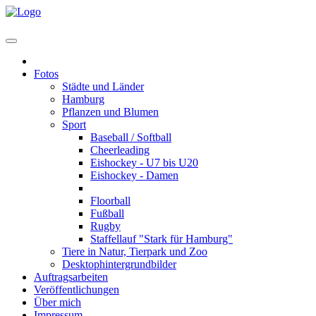
Home
Fotos
Städte und Länder
Hamburg
Pflanzen und Blumen
Sport
Baseball / Softball
Cheerleading
Eishockey - U7 bis U20
Eishockey - Damen
Eishockey - Herren
Floorball
Fußball
Rugby
Staffellauf "Stark für Hamburg"
Tiere in Natur, Tierpark und Zoo
Desktophintergrundbilder
Auftragsarbeiten
Veröffentlichungen
Über mich
Impressum