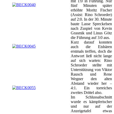
mit 1:0 in Führung. Nur
fünf Minuten später
erhöhte Moritz Fischer
(Assist: Rino Schroeder)
auf 2:0. In der 30. Minute
baute Lasse Spreckelsen
nach Zuspiel von Kevin
Grasmik und Linus Götz
die Führung auf 3:0 aus.
Kurz darauf konnten
auch die Eisbären
erstmals treffen, doch die
Antwort ließ nicht lange
auf sich warten: Rino
Schroeder stellte mit
Unterstützung von Viktor
Rausch und Rene
Wegner den alten
Abstand wieder her –
4:1. Ein torreiches
zweites Drittel also.
Im Schlussabschnitt
wurde es kämpferischer
und nur auf der
Anzeigetafel etwas